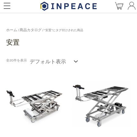
内
容
を
ス
キ
ホーム
商品カタログ
/
/ “安置”にタグ付けされた商品
ッ
安置
プ
全20件を表示