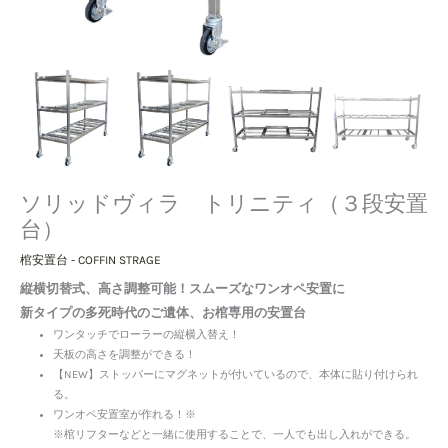
台）
個
ソリッドヴィラ トリニティ（３段安置
台）
棺安置台 - COFFIN STRAGE
縦横切替式、高さ調整可能！スムーズなワンオペ安置に
新タイプの多死時代のご遺体、お棺専用の安置台
ワンタッチでローラーの縦横入替え！
天板の高さを調整ができる！
【NEW】ストッパーにマグネットが付いているので、本体に貼り付けられ
る。
ワンオペ安置室が作れる！※
※棺リフターなどと一緒に使用することで、一人でも出し入れができる。