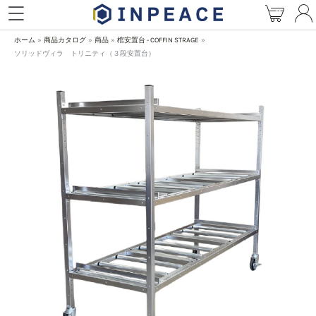
内
容
を
ホーム
商品カタログ
商品
棺安置台 - COFFIN STRAGE
ス
ソリッドヴィラ トリニティ（３段安置台）
キ
ソ
ッ
リ
プ
ッ
ド
ヴ
ィ
ラ
ト
リ
ニ
テ
ィ
（３
段
安
置