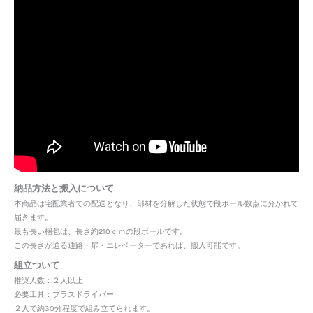
納品方法と搬入について
本商品は宅配業者での配送となり、部材を分解した状態で段ボール数点に分かれて
届きます。
最も長い梱包は、長さ約210ｃｍの段ボールです。
この長さが通る通路・扉・エレベーターであれば、搬入可能です。
組立ついて
推奨人数：２人以上
必要工具：プラスドライバー
２人で約30分程度で組み立てられます。