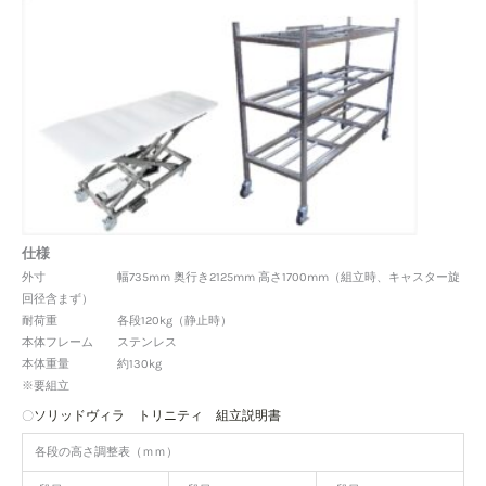
仕様
外寸 幅735mm 奥行き2125mm 高さ1700mm（組立時、キャスター旋
回径含まず）
耐荷重 各段120kg（静止時）
本体フレーム ステンレス
本体重量 約130kg
※要組立
ソリッドヴィラ トリニティ 組立説明書
〇
各段の高さ調整表（ｍｍ）