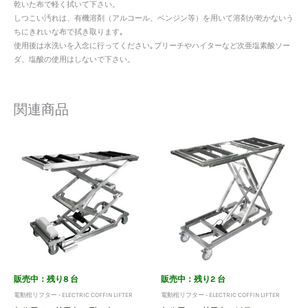
乾いた布で軽く拭いて下さい。
しつこい汚れは、有機溶剤（アルコール、ベンジン等）を用いて溶剤が乾かないう
ちにきれいな布で拭き取ります｡
使用後は水洗いを入念に行ってください｡ブリーチやハイターなど次亜塩素酸ソー
ダ、塩酸の使用はしないで下さい。
関連商品
販売中：残り8 台
販売中：残り2 台
電動棺リフター - ELECTRIC COFFIN LIFTER
電動棺リフター - ELECTRIC COFFIN LIFTER