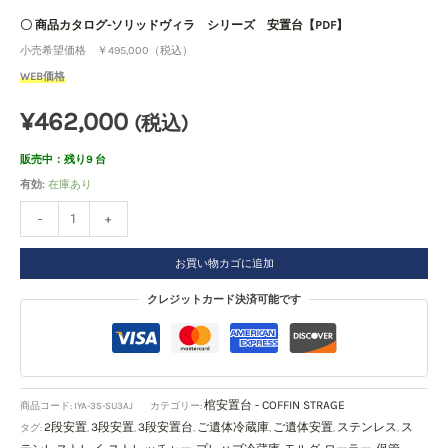
〇 商品カタログ-ソリッドヴィラ シリーズ 安置台【PDF】
小売希望価格 ￥495,000（税込）
WEB価格
¥
462,000
(税込)
販売中：残り9 台
有効:
在庫あり
-
+
お買い物カゴに追加
クレジットカード決済可能です
棺安置台 - COFFIN STRAGE
商品コード:
IYA-3S-SU3AJ
カテゴリー:
2段安置
3段安置
3段安置台
ご遺体冷蔵庫
ご遺体安置
ステンレス
ス
タグ:
,
,
,
,
,
,