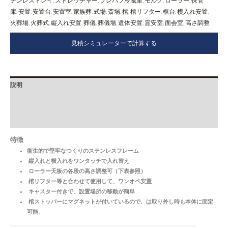
テンレストレイ
ストレッチャー
プレハブ冷蔵庫
モルグ
ローラー
保管
,
,
,
,
,
庫
安置
安置台
安置室
家族葬
式場
斎場
棺
棺リフター
棺台
横入れ安置
,
,
,
,
,
,
,
,
,
,
,
火葬場
火葬式
縦入れ安置
葬儀
葬儀場
遺体安置
霊安室
面会室
高さ調整
,
,
,
,
,
,
,
,
見積シミュレーターで計算する
説明
追加情報
レビュー (0)
特徴
衛生的で堅牢なつくりのステンレスフレーム
縦入れと横入れをワンタッチで入れ替え
ローラー天板の各段の高さ調整可（下表参照）
棺リフター等と合わせて使用して、ワンオペ安置
キャスター付きで、設置場所の移動が簡単
棺ストッパーにマグネットが付いているので、は取り外し時も本体に固定
可能。