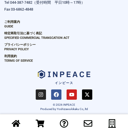
Tel 044-387-7482（受付時間 平日10時～17時）
Fax 03-6862-4848
ご利用案内
GUIDE
特定商取引法に基づく表記
SPECIFIED COMMERCIAL TRANSCATION ACT
プライバシーポリシー
PRIVACY POLICY
利用規約
TERMS OF SERVICE
インピース
I
F
Y
X
n
a
o
-
s
c
u
t
t
e
t
w
© 2026 INPEACE
a
b
u
i
Produced by Yoshizawa kikaku Co,.ltd
g
o
b
t
r
o
e
t
a
k
e