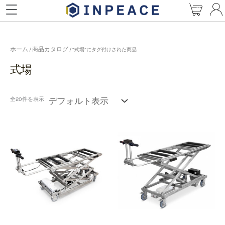
内
容
を
ス
キ
ホーム
商品カタログ
/
/ “式場”にタグ付けされた商品
ッ
式場
プ
全20件を表示